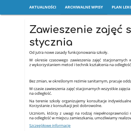
AKTUALNOŚCI
ARCHIWALNE WPISY
PLAN LEKC
Archiwalne
Zawieszenie zajęć 
wpisy
stycznia
Od jutra nowe zasady funkcjonowania szkoły.
W okresie czasowego zawieszenia zajęć stacjonarnych
z wykorzystaniem metod i technik kształcenia na odległoś
Bez zmian, w określonym reżimie sanitarnym, pracuje oddzi
W czasie zawieszenia zajęć stacjonarnych wszystkie zajęc
na odległość.
Na terenie szkoły organizujemy konsultacje indywidual
Korzystanie z konsultacji jest dobrowolne.
Uczniom, którzy z uwagi na rodzaj niepełnosprawności 
na odległość w miejscu zamieszkania, umożliwiamy realizow
Szczegółowe informacje