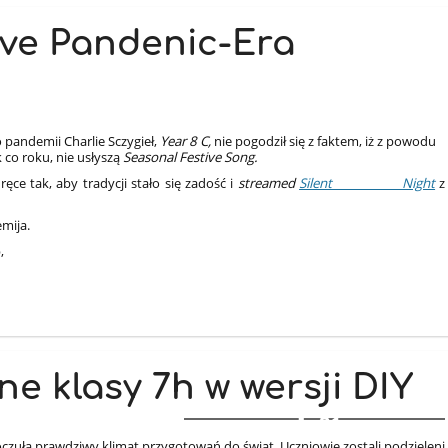
tive Pandenic-Era
o pandemii Charlie Sczygieł,
Year 8 C,
nie pogodził się z faktem, iż z powodu
k co roku, nie usłyszą
Seasonal Festive Song.
 tak, aby tradycji stało się zadość i
streamed
Silent Night
z
emija.
,
e klasy 7h w wersji DIY
21
zuła prawdziwy klimat przygotowań do świąt. Uczniowie zostali podzieleni