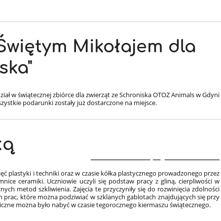
 Świętym Mikołajem dla
ska"
iał w świątecznej zbiórce dla zwierząt ze Schroniska OTOZ Animals w Gdyni
zystkie podarunki zostały już dostarczone na miejsce.
ką
3
jęć plastyki i techniki oraz w czasie kółka plastycznego prowadzonego przez
mnice ceramiki. Uczniowie uczyli się podstaw pracy z gliną, cierpliwości w
ch metod szkliwienia. Zajęcia te przyczyniły się do rozwinięcia zdolności
 prac, które można podziwiać w szklanych gablotach znajdujących się przy
iczne można było nabyć w czasie tegorocznego kiermaszu świątecznego.