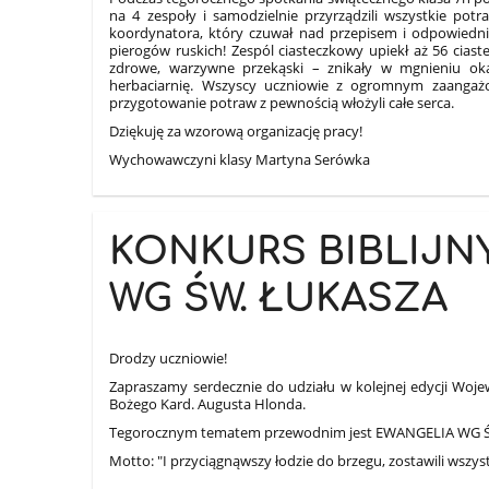
na 4 zespoły i samodzielnie przyrządzili wszystkie pot
koordynatora, który czuwał nad przepisem i odpowiedni
pierogów ruskich! Zespól ciasteczkowy upiekł aż 56 cias
zdrowe, warzywne przekąski – znikały w mgnieniu ok
herbaciarnię. Wszyscy uczniowie z ogromnym zaangaż
przygotowanie potraw z pewnością włożyli całe serca.
Dziękuję za wzorową organizację pracy!
Wychowawczyni klasy Martyna Serówka
KONKURS BIBLIJNY
WG ŚW. ŁUKASZA
Drodzy uczniowie!
Zapraszamy serdecznie do udziału w kolejnej edycji Woje
Bożego Kard. Augusta Hlonda.
Tegorocznym tematem przewodnim jest EWANGELIA WG 
Motto: "I przyciągnąwszy łodzie do brzegu, zostawili wszyst