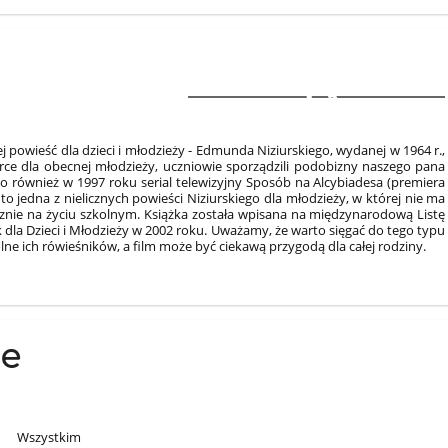
3
j powieść dla dzieci i młodzieży - Edmunda Niziurskiego, wydanej w 1964 r.,
orce dla obecnej młodzieży, uczniowie sporządzili podobizny naszego pana
no również w 1997 roku serial telewizyjny Sposób na Alcybiadesa (premiera
to jedna z nielicznych powieści Niziurskiego dla młodzieży, w której nie ma
znie na życiu szkolnym. Książka została wpisana na międzynarodową Listę
dla Dzieci i Młodzieży w 2002 roku. Uważamy, że warto sięgać do tego typu
olne ich rówieśników, a film może być ciekawą przygodą dla całej rodziny.
ne
Wszystkim