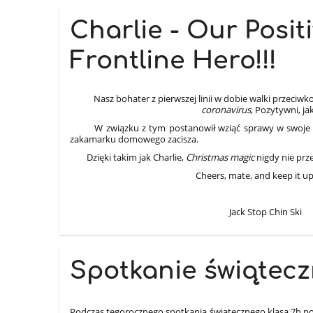
Charlie - Our Posi
Frontline Hero!!!
Nasz bohater z pierwszej linii w dobie walki przeciwk
coronavirus
, Pozytywni, ja
W związku z tym postanowił wziąć sprawy w swoje ręce
zakamarku domowego zacisza.
Dzięki takim jak Charlie,
Christmas magic
nigdy nie prz
Cheers, mate, and keep it up
Jack Stop Chin Ski
Spotkanie świąteczn
Podczas tegorocznego spotkania świątecznego klasa 7h poc