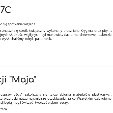
 7C
 się spotkanie wigilijne.
 znalazł się stroik świąteczny wykonany przez Jana Krygiera oraz piękna
jnych słodkości wigilijnych, był makowiec, ciasto marchewkowe i babeczki.
c wysłuchaliśmy kolęd i pastorałek.
i "Maja"
prawnością" zakończyła się także zbiórka materiałów plastycznych,
ka przerosła nasze najśmielsze oczekiwania, za co Wszystkim dziękujemy.
 będą mogli ćwiczyć i tworzyć piękne rzeczy.
wraca.