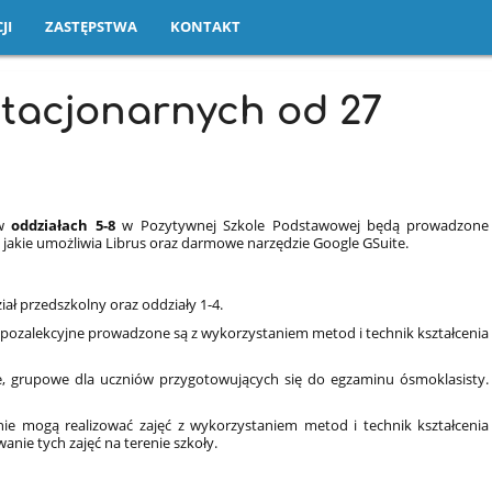
JI
ZASTĘPSTWA
KONTAKT
stacjonarnych od 27
 w
oddziałach 5-8
w Pozytywnej Szkole Podstawowej będą prowadzone
ć jakie umożliwia Librus oraz darmowe narzędzie Google GSuite.
ał przedszkolny oraz oddziały 1-4.
ia pozalekcyjne prowadzone są
z wykorzystaniem metod i technik kształcenia
ne, grupowe dla uczniów przygotowujących się do egzaminu ósmoklasisty.
nie mogą realizować zajęć z wykorzystaniem metod i technik kształcenia
anie tych zajęć na terenie szkoły.