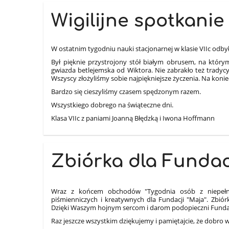
Wigilijne spotkanie
W ostatnim tygodniu nauki stacjonarnej w klasie VIIc odbyło
Był pięknie przystrojony stół białym obrusem, na którym
gwiazda betlejemska od Wiktora. Nie zabrakło też tradycy
Wszyscy złożyliśmy sobie najpiękniejsze życzenia. Na konie
Bardzo się cieszyliśmy czasem spędzonym razem.
Wszystkiego dobrego na świąteczne dni.
Klasa VIIc z paniami Joanną Błędzką i Iwona Hoffmann
Zbiórka dla Fundacj
Wraz z końcem obchodów "Tygodnia osób z niepełnos
piśmienniczych i kreatywnych dla Fundacji "Maja". Zbiór
Dzięki Waszym hojnym sercom i darom podopieczni Fundacji
Raz jeszcze wszystkim dziękujemy i pamiętajcie, że dobro 