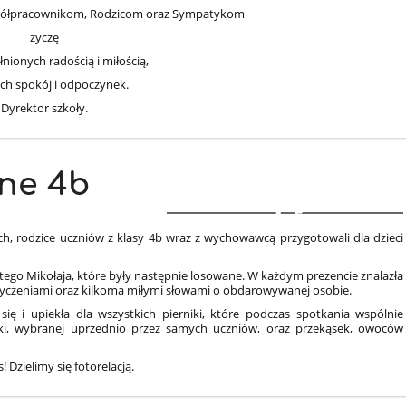
półpracownikom, Rodzicom oraz Sympatykom
życzę
nionych radością i miłością,
ch spokój i odpoczynek.
Dyrektor szkoły.
zne 4b
5
ch, rodzice uczniów z klasy 4b wraz z wychowawcą przygotowali dla dzieci
ętego Mikołaja, które były następnie losowane. W każdym prezencie znalazła
yczeniami oraz kilkoma miłymi słowami o obdarowywanej osobie.
się i upiekła dla wszystkich pierniki, które podczas spotkania wspólnie
ki, wybranej uprzednio przez samych uczniów, oraz przekąsek, owoców
 Dzielimy się fotorelacją.