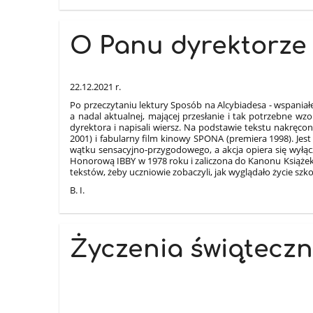
O Panu dyrektorze
22.12.2021 r.
Po przeczytaniu lektury Sposób na Alcybiadesa - wspaniałe
a nadal aktualnej, mającej przesłanie i tak potrzebne wz
dyrektora i napisali wiersz. Na podstawie tekstu nakręco
2001) i fabularny film kinowy SPONA (premiera 1998). Jest 
wątku sensacyjno-przygodowego, a akcja opiera się wyłąc
Honorową IBBY w 1978 roku i zaliczona do Kanonu Książek 
tekstów, żeby uczniowie zobaczyli, jak wyglądało życie szk
B. I.
Życzenia świątecz