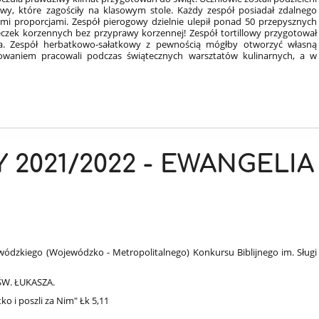
rawy, które zagościły na klasowym stole. Każdy zespół posiadał zdalnego
mi proporcjami. Zespół pierogowy dzielnie ulepił ponad 50 przepysznych
teczek korzennych bez przyprawy korzennej! Zespół tortillowy przygotował
a. Zespół herbatkowo-sałatkowy z pewnością mógłby otworzyć własną
owaniem pracowali podczas świątecznych warsztatów kulinarnych, a w
 2021/2022 - EWANGELIA
wódzkiego (Wojewódzko - Metropolitalnego) Konkursu Biblijnego im. Sługi
ŚW. ŁUKASZA.
ko i poszli za Nim" Łk 5,11