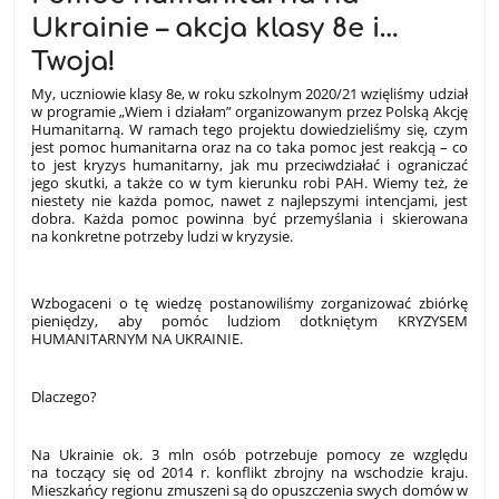
Ukrainie – akcja klasy 8e i…
Twoja!
My, uczniowie klasy 8e, w roku szkolnym 2020/21 wzięliśmy udział
w programie „Wiem i działam” organizowanym przez Polską Akcję
Humanitarną. W ramach tego projektu dowiedzieliśmy się, czym
jest pomoc humanitarna oraz na co taka pomoc jest reakcją – co
to jest kryzys humanitarny, jak mu przeciwdziałać i ograniczać
jego skutki, a także co w tym kierunku robi PAH. Wiemy też, że
niestety nie każda pomoc, nawet z najlepszymi intencjami, jest
dobra. Każda pomoc powinna być przemyślania i skierowana
na konkretne potrzeby ludzi w kryzysie.
Wzbogaceni o tę wiedzę postanowiliśmy zorganizować zbiórkę
pieniędzy, aby pomóc ludziom dotkniętym KRYZYSEM
HUMANITARNYM NA UKRAINIE.
Dlaczego?
Na Ukrainie ok. 3 mln osób potrzebuje pomocy ze względu
na toczący się od 2014 r. konflikt zbrojny na wschodzie kraju.
Mieszkańcy regionu zmuszeni są do opuszczenia swych domów w