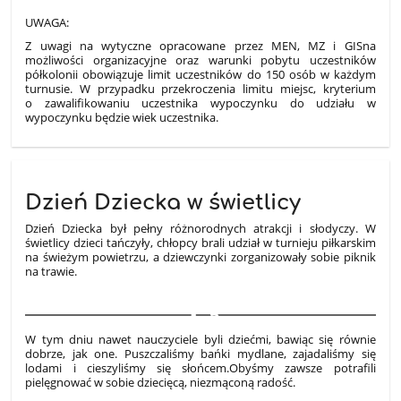
UWAGA:
Z uwagi na wytyczne opracowane przez MEN, MZ i GIS
na
możliwości organizacyjne oraz warunki pobytu uczestników
półkolonii obowiązuje limit uczestników do 150 osób w każdym
turnusie. W przypadku przekroczenia limitu miejsc, kryterium
o zawalifikowaniu uczestnika wypoczynku do udziału w
wypoczynku będzie wiek uczestnika.
Dzień Dziecka w świetlicy
Dzień Dziecka był pełny różnorodnych atrakcji i słodyczy. W
świetlicy dzieci tańczyły, chłopcy brali udział w turnieju piłkarskim
na świeżym powietrzu, a dziewczynki zorganizowały sobie piknik
na trawie.
3
W tym dniu nawet nauczyciele byli dziećmi, bawiąc się równie
dobrze, jak one. Puszczaliśmy bańki mydlane, zajadaliśmy się
lodami i cieszyliśmy się słońcem.
Obyśmy zawsze potrafili
pielęgnować w sobie dziecięcą, niezmąconą radość.