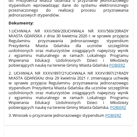
do Prezydenta Miasta Gdańska o przyznanie jednorazowego
stypendium wprowadzając dane do systemu elektronicznego
przeznaczonego do realizacji procesu przyznawania
jednorazowych stypendiów.
Dokumenty:
1.UCHWAŁA NR XXII/569/20UCHWAŁA NR XXII/569/20RADY
MIASTA GDAŃSKA z dnia 30 kwietnia 2020 r. w sprawie przyjęcia
Regulaminu przyznawania jednorazowego stypendium
Prezydenta Miasta Gdańska dla uczniów szczególnie
uzdolnionych oraz maturzystów osiągających najwyższy wynik
z egzaminu maturalnego w ramach Lokalnego Programu
Wspierania Edukacji Uzdolnionych Dzieci i Młodzieży
pobierających naukę na terenie Gminy Miasta Gdańska
POBIERZ
2. UCHWAŁA NR XXXV/897/21UCHWAŁA NR XXXV/897/21RADY
MIASTA GDAŃSKAz dnia 29 kwietnia 2021 r. zmieniająca uchwałę
w sprawie przyjęcia Regulaminu przyznawania jednorazowego
stypendium Prezydenta Miasta Gdańska dla uczniów szczególnie
uzdolnionych oraz maturzystów osiągających najwyższy wynik
z egzaminu maturalnego w ramach Lokalnego Programu
Wspierania Edukacji Uzdolnionych Dzieci i Młodzieży
pobierających naukę na terenie Gminy Miasta Gdańska.
POBIERZ
3. Wniosek o przyznanie jednorazowego stypendium
POBIERZ