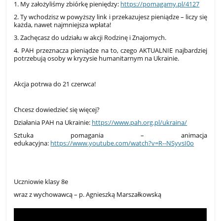
1. My założyliśmy zbiórkę pieniędzy:
https://pomagamy.pl/4127
2. Ty wchodzisz w powyższy link i przekazujesz pieniądze – liczy się
każda, nawet najmniejsza wpłata!
3. Zachęcasz do udziału w akcji Rodzinę i Znajomych.
4. PAH przeznacza pieniądze na to, czego AKTUALNIE najbardziej
potrzebują osoby w kryzysie humanitarnym na Ukrainie.
Akcja potrwa do 21 czerwca!
Chcesz dowiedzieć się więcej?
Działania PAH na Ukrainie:
https://www.pah.org.pl/ukraina/
Sztuka pomagania – animacja
edukacyjna:
https://www.youtube.com/watch?v=R--NSyvsI0o
Uczniowie klasy 8e
wraz z wychowawcą – p. Agnieszką Marszałkowską