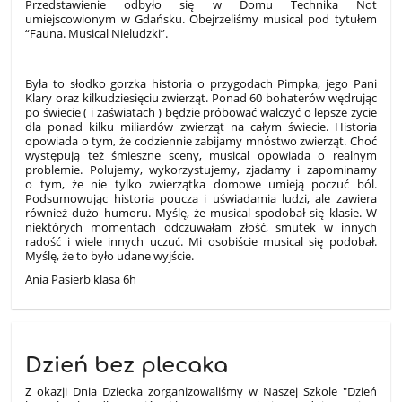
Przedstawienie odbyło się w Domu Technika Not
umiejscowionym w Gdańsku. Obejrzeliśmy musical pod tytułem
“Fauna. Musical Nieludzki”.
Była to słodko gorzka historia o przygodach Pimpka, jego Pani
Klary oraz kilkudziesięciu zwierząt. Ponad 60 bohaterów wędrując
po świecie ( i zaświatach ) będzie próbować walczyć o lepsze życie
dla ponad kilku miliardów zwierząt na całym świecie. Historia
opowiada o tym, że codziennie zabijamy mnóstwo zwierząt. Choć
występują też śmieszne sceny, musical opowiada o realnym
problemie. Polujemy, wykorzystujemy, zjadamy i zapominamy
o tym, że nie tylko zwierzątka domowe umieją poczuć ból.
Podsumowując historia poucza i uświadamia ludzi, ale zawiera
również dużo humoru. Myślę, że musical spodobał się klasie. W
niektórych momentach odczuwałam złość, smutek w innych
radość i wiele innych uczuć. Mi osobiście musical się podobał.
Myślę, że to było udane wyjście.
Ania Pasierb klasa 6h
Dzień bez plecaka
Z okazji Dnia Dziecka zorganizowaliśmy w Naszej Szkole "Dzień