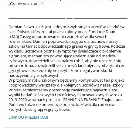
„Granie na ekranie”.
4
Damian Siewruk z 6i jest jednym z wybranych uczniów ze szkół w
całej Polsce, który został przeszkolony przez Fundację Dbam
o Mój Zasięg do poprowadzenia warsztatów dla swoich
rówieśników. Damian poprowadził zajęcia dla uczniów naszej
szkoły na temat odpowiedzialnego grania w gry cyfrowe. Podczas
wykładu uczniowie poznali symptomy świadczące o problemie
z graniem, mechanizm powodujący uzależnienie od mediów
cyfrowych, dowiedzieli się, co należy robić, aby nie uzależnić się
od smartfona, zaznajomili się z korzyściami płynącymi z grania w
gry cyfrowe oraz zostały im przybliżone negatywne skutki
nadużywania gier cyfrowych.
W przyszłym roku szkolnym będziemy kontynuować ten projekt
i poprowadzimy warsztaty dla kolejnych uczniów z naszej szkoły.
Poniżej zamieszczamy prezentację zawierającą najważniejsze
wyniki badań ilościowych i jakościowych prowadzonych w roku
2019-2020 w ramach projektu GRANIE NA EKRANIE. Znajdą tam
Państwo także rekomendacje oraz wskazówki dla rodziców,
których dzieci grają w gry cyfrowe.
LINK DO PREZENTACJI