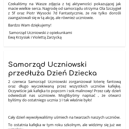
Czekaliśmy na Wasze zdjęcia z tej aktywności pokazującej jak
macie wielkie serca. Nagrodę od samorządu otrzyma Ola Szczygieł
z 5f oraz Piotr Wysocki 7d Fantastycznie, że nie tylko dorośli
zaangażowali się w tą akcję, ale również uczniowie.
Bardzo Wam dziękujemy!
Samorząd Uczniowski z opiekunkami
Ewą Krzysiak i Violettą Zarzycką
Samorząd Uczniowski
przedłuża Dzień Dziecka
2 czerwca Samorząd Uczniowski zorganizował loterię fantową
oraz długo wyczekiwaną przez wszystkich uczniów kafejkę.
Oczywiście jak kafejka to popcorn i sok malinowy! Przez cały dzień
odwiedzali nas uczniowie. Moglibyśmy napisać , że otwarci
byliśmy do ostatniego ucznia :) I tak właśnie było!
Cały dzień wywoływaliśmy uśmiech na twarzach naszych uczniów.
To ostatnia kafejka w tym roku szkolnym, ale widzimy się już we