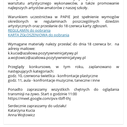
warsztatu artystycznego wykonawców, a także promowanie
najlepszych artystów-amatorów z naszej szkoły.
Warunkiem uczestnictwa w PAPIE jest spełnienie wymogów
określonych w regulaminach poszczególnych dziedzin
artystycznych oraz przesłanie do 18 czerwca karty zgłoszeń.
REGULAMIN do pobrania
KARTA ZGŁOSZENIOWA do pobrania
Wymagane materiały należy przesłać do dnia 18 czerwca br. na
adresy mailowe:
k.kucia@azaliowa.pozytywneinicjatywy.pl
a.wojtowicz@azaliowa.pozytywneinicjatywy.pl
Przeglądy konkursowe, w tym roku, zaplanowano w
następujących kategoriach:
godz. 10, czerwona świetlica - konfrontacje plastyczne
godz. 11, aula - konfrontacje muzyczne, taneczne i inne
Ponadto zapraszamy wszystkich chętnych do oglądania
transmisji na żywo. Start o godzinie 11:00
https://meet.google.com/pvx-tbff-thj
Serdecznie zapraszamy do udziału!
Katarzyna Kucia
Anna Wojtowicz