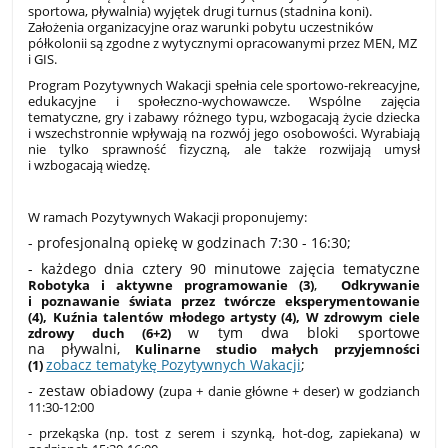
sportowa, pływalnia) wyjętek drugi turnus (stadnina koni).
Założenia organizacyjne oraz warunki pobytu uczestników
półkolonii są zgodne z wytycznymi opracowanymi przez MEN, MZ
i GIS.
Program Pozytywnych Wakacji spełnia cele sportowo-rekreacyjne,
edukacyjne i społeczno-wychowawcze.
Wspólne zajęcia
tematyczne, gry i zabawy różnego typu, wzbogacają życie dziecka
i wszechstronnie wpływają na rozwój jego osobowości. Wyrabiają
nie tylko sprawność fizyczną, ale także rozwijają umysł
i wzbogacają wiedzę.
W ramach Pozytywnych Wakacji proponujemy:
- profesjonalną opiekę w godzinach 7:30 - 16:30;
- każdego dnia cztery 90 minutowe zajęcia tematyczne
,
Robotyka i aktywne programowanie (3)
Odkrywanie
i poznawanie świata przez twórcze eksperymentowanie
(4), Kuźnia talentów młodego artysty (4),
W zdrowym ciele
w tym dwa bloki sportowe
zdrowy duch (6+2)
na pływalni,
Kulinarne studio małych przyjemności
zobacz tematykę Pozytywnych Wakacji
;
(1)
- zestaw obiadowy (
zupa + danie główne + deser) w godzianch
11:30-12:00
- przekąska (np. tost z serem i szynką, hot-dog, zapiekana) w