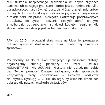
celu szukania bezpiecznego schronienia w innych częściach
państwa lub poza jego granicami. Pomoc jest potrzebna nie tylko
dla uciekających, ale również dla tych, którzy przyjęli imigrantów
do swych domów. Uciekający podczas wojny muszą zrezygnować
z takich dóbr jak praca i pieniądze. Potrzebują podstawowych
produktów do życia – jedzenia, ciepłych ubrań. Jednymi
z najbardziej potrzebujących są dzieci, kobiety i seniorzy, dla
których obecna sytuacja jest najbardziej traumatyczna.
PAH od 2015 r. prowadzi stałą misję na Ukrainie, pomagając
potrzebującym w dostarczeniu opieki medycznej, żywności,
śpiworów…
My chcemy się do tej akcji przyłączyć i ją wesprzeć, dlatego
organizujemy zbiórkę pieniędzy na rzecz POMOCY
HUMANITARNEJ NA UKRANIE. Niestety nie poradzimy sobie
bez Twojej pomocy! Dlatego zachęcamy całą społeczność
Pozytywnej Szkoły Podstawowej – Uczniów, Rodziców,
Nauczycieli, Dyrekcję i… CIEBIE do tego, by wspólnie zrobić coś
dobrego dla naszych wschodnich Sąsiadów!
Jak?