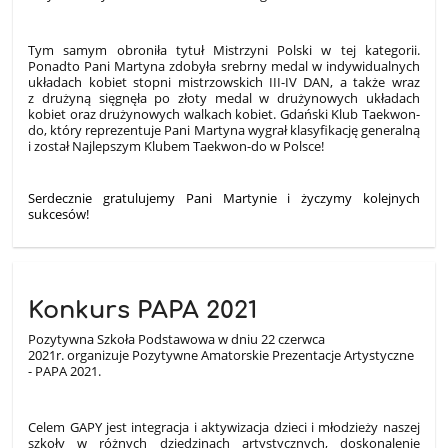
Tym samym obroniła tytuł Mistrzyni Polski w tej kategorii.
Ponadto Pani Martyna zdobyła srebrny medal w indywidualnych
układach kobiet stopni mistrzowskich III-IV DAN, a także wraz
z drużyną sięgnęła po złoty medal w drużynowych układach
kobiet oraz drużynowych walkach kobiet. Gdański Klub Taekwon-
do, który reprezentuje Pani Martyna wygrał klasyfikację generalną
i został Najlepszym Klubem Taekwon-do w Polsce!
Serdecznie gratulujemy Pani Martynie i życzymy kolejnych
sukcesów!
Konkurs PAPA 2021
Pozytywna Szkoła Podstawowa w dniu 22 czerwca
2021r. organizuje Pozytywne Amatorskie Prezentacje Artystyczne
- PAPA 2021.
Celem GAPY jest integracja i aktywizacja dzieci i młodzieży naszej
szkoły w różnych dziedzinach artystycznych, doskonalenie