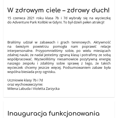
W zdrowym ciele – zdrowy duch!
15 czerwca 2021 roku klasa 7b i 7d wybrały się na wycieczkę
do Adventure Park Kolibki w Gdyni. To był dzień pełen atrakcji!
Braliśmy udział w zabawach i grach terenowych. Aktywność
na świeżym powietrzu pomogła nam poprawić relacje
interpersonalne. Przypomnieliśmy sobie, po wielu miesiącach
zdalnej nauki, że nadal jesteśmy zgraną klasą i potrafimy ze sobą
współpracować. Wyzwoliliśmy niesamowicie pozytywną energię
naszego zespołu i zdaliśmy sobie sprawę z tego, że takich
wycieczek chcemy jeszcze więcej. Podsumowaniem zabaw była
wspólna biesiada przy ognisku.
Uczniowie klasy 7b i 7d
oraz wychowawczynie:
Milena Labuda i Violetta Zarzycka
Inauguracja funkcjonowania