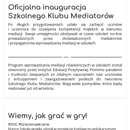
Oficjalna inauguracja
Szkolnego Klubu Mediatorów
Po długich przygotowaniach udało się zachęcić uczniów
i uczennice do rozwijania kompetencji miękkich w kierunku
mediacji. Swoje umiejętności zdobywali w czasie szkoleń on-line
prowadzonych przez doświadczonych mediatorów
i propagatorów wprowadzania mediacji w szkołach.
3
Program wprowadzania mediacji rówieśniczych w szkołach został
stworzony przez Instytut Edukacji Pozytywnej. Pomimo pandemii
i trudności związanych ze zdalnym nauczaniem nasi uczniowie
z entuzjazmem i zaangażowaniem podeszli do tworzenia
Szkolnego Klubu Mediatorów. Mają wiele pomysłów, które będą
realizować już od września.
Wiemy, jak grać w gry!
#SOC
#Granienaekranie
Nasza Szkoła wzięła udział w projekcie badawczo-edukacyjnym