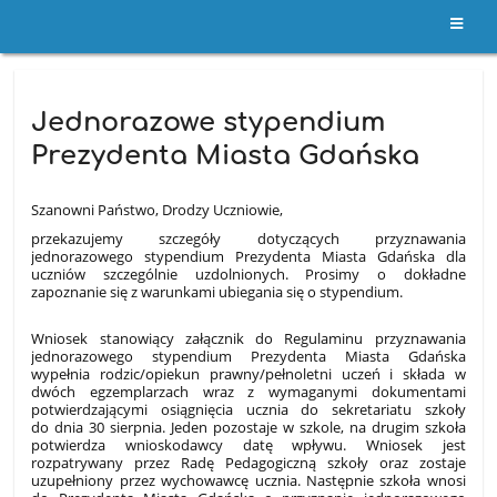
Archiwalne
Jednorazowe stypendium
wpisy
Prezydenta Miasta Gdańska
Szanowni Państwo, Drodzy Uczniowie,
przekazujemy szczegóły dotyczących przyznawania
jednorazowego stypendium Prezydenta Miasta Gdańska dla
uczniów szczególnie uzdolnionych. Prosimy o dokładne
zapoznanie się z warunkami ubiegania się o stypendium.
Wniosek stanowiący załącznik do Regulaminu przyznawania
jednorazowego stypendium Prezydenta Miasta Gdańska
wypełnia rodzic/opiekun prawny/pełnoletni uczeń i składa w
dwóch egzemplarzach wraz z wymaganymi dokumentami
potwierdzającymi osiągnięcia ucznia do sekretariatu szkoły
do dnia 30 sierpnia. Jeden pozostaje w szkole, na drugim szkoła
potwierdza wnioskodawcy datę wpływu. Wniosek jest
rozpatrywany przez Radę Pedagogiczną szkoły oraz zostaje
uzupełniony przez wychowawcę ucznia. Następnie szkoła wnosi