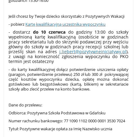
godzianch 15:30-16:00
Jeśli chcesz by Twoje dziecko skorzystało z Pozytywnych Wakacji
- pobierz
Kartę kwalifikacyjną uczestnika wypoczynku
- dostarcz
do 10 czerwca
do godziny 13:00 do szkoły
wypełnioną kartę kwalifikacyjną
(osobiście w godzinach
pracy sekretariatu lub do skrzynki podawczej przy wejściu
główny do szkoły w godzinach pracy recepcji szkolnej lub
prześlij skan na adres
j.liebert@pozytywneinicjatywy.pl
),
z uwagi na konieczność zgłoszenia wypoczynku do PKO
termin jest ostateczny
- do karty kwalifikacyjnej dołącz potwierdzenie
uiszczenia opłaty
(paragon, potwierdzenie przelewu) 250 zł lub 300 zł pokrywającej
część kosztów wypoczynku dziecka, opłatę można dokonać
gotówkowo lub bezgotówkowo (kartą, blikiem) w sekretariacie
szkoły albo zlecić przelew na konto bankowe.
Dane do przelewu:
Odbiorca: Pozytywna Szkoła Podstawowa w Gdańsku
Numer rachunku bankowego:
77 1090 1102 0000 0001 3530 7024
Tytuł: Pozytywne wakacje opłata za Imię Nazwisko ucznia