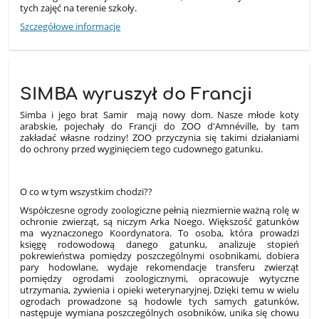
tych zajęć na terenie szkoły.
Szczegółowe informacje
SIMBA wyruszył do Francji
Simba i jego brat Samir mają nowy dom. Nasze młode koty
arabskie, pojechały do Francji do ZOO d'Amnéville, by tam
zakładać własne rodziny! ZOO przyczynia się takimi działaniami
do ochrony przed wyginięciem tego cudownego gatunku.
O co w tym wszystkim chodzi??
Współczesne ogrody zoologiczne pełnią niezmiernie ważną rolę w
ochronie zwierząt, są niczym Arka Noego. Większość gatunków
ma wyznaczonego Koordynatora. To osoba, która prowadzi
księgę rodowodową danego gatunku, analizuje stopień
pokrewieństwa pomiędzy poszczególnymi osobnikami, dobiera
pary hodowlane, wydaje rekomendacje transferu zwierząt
pomiędzy ogrodami zoologicznymi, opracowuje wytyczne
utrzymania, żywienia i opieki weterynaryjnej. Dzięki temu w wielu
ogrodach prowadzone są hodowle tych samych gatunków,
następuje wymiana poszczególnych osobników, unika się chowu