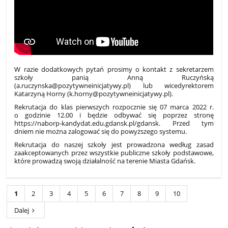
W razie dodatkowych pytań prosimy o kontakt z sekretarzem
szkoły panią Anną Ruczyńską
(a.ruczynska@pozytywneinicjatywy.pl) lub wicedyrektorem
Katarzyną Horny (k.horny@pozytywneinicjatywy.pl).
Rekrutacja do klas pierwszych rozpocznie się 07 marca 2022 r.
o godzinie 12.00 i będzie odbywać się poprzez stronę
https://naborp-kandydat.edu.gdansk.pl/gdansk. Przed tym
dniem nie można zalogować się do powyższego systemu.
Rekrutacja do naszej szkoły jest prowadzona według zasad
zaakceptowanych przez wszystkie publiczne szkoły podstawowe,
które prowadzą swoją działalność na terenie Miasta Gdańsk.
1
2
3
4
5
6
7
8
9
10
Dalej