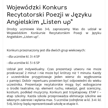
Wojewódzki Konkurs
Recytatorski Poezji w Języku
Angielskim „Listen up”
Drodzy uczniowie klas 3-6, zapraszamy Was do udział w
Wojewódzkim Konkursie Recytatorskim Poezji w Języku
Angielskim „Listen up”.
Konkurs przeznaczony jest dla dwóch grup wiekowych:
- dla uczniów kl. 3 i 4 SP
- dla uczniów kl. 5 i 6 SP
Udział jest indywidualny. Czas prezentacji utworu nie może
przekraczać 2 minut i nie może być krótszy niż 1 minuta. Każdy
z uczestników przygotowuje jeden wiersz do wygłoszenia
z pamięci. Dobór repertuaru powinien być odpowiedni do wieku
uczestnika. Prezentacje recytatorskie mogą być wzbogacone
o środki teatralne, np. element ruchu, rekwizyt, gest sceniczny,
kostium, podkład muzyczny. Konkurs jest trzyetapowy. ETAP I –
etap szkolny. Każda szkoła przeprowadza eliminacje szkolne we
własnym zakresie i wyłania max. 5 uczniów (odrębnie w kl. 3-4 i kl.
5-6), którzy będą reprezentowali szkołę w etapie II.