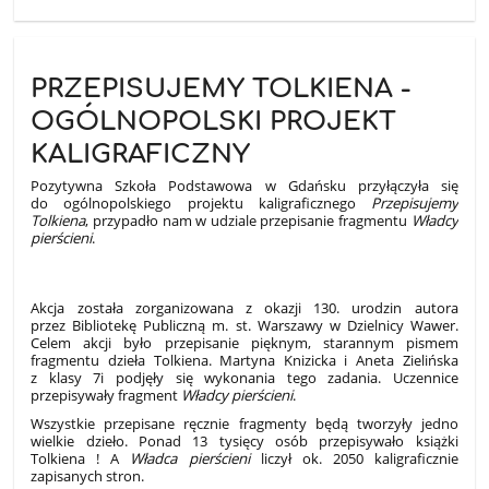
PRZEPISUJEMY TOLKIENA -
OGÓLNOPOLSKI PROJEKT
KALIGRAFICZNY
Pozytywna Szkoła Podstawowa w Gdańsku przyłączyła się
do ogólnopolskiego projektu kaligraficznego
Przepisujemy
Tolkiena
, przypadło nam w udziale przepisanie fragmentu
Władcy
pierścieni
.
Akcja została zorganizowana z okazji 130. urodzin autora
przez Bibliotekę Publiczną m. st. Warszawy w Dzielnicy Wawer.
Celem akcji było przepisanie pięknym, starannym pismem
fragmentu dzieła Tolkiena. Martyna Knizicka i Aneta Zielińska
z klasy 7i podjęły się wykonania tego zadania. Uczennice
przepisywały fragment
Władcy pierścieni
.
Wszystkie przepisane ręcznie fragmenty będą tworzyły jedno
wielkie dzieło. Ponad 13 tysięcy osób przepisywało książki
Tolkiena ! A
Władca pierścieni
liczył ok. 2050 kaligraficznie
zapisanych stron.