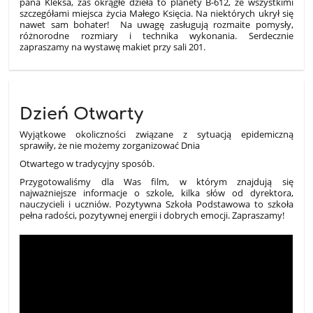
pana Kleksa, zaś okrągłe dzieła to planety B-612, ze wszystkimi
szczegółami miejsca życia Małego Księcia. Na niektórych ukrył się
nawet sam bohater! Na uwagę zasługują rozmaite pomysły,
różnorodne rozmiary i technika wykonania. Serdecznie
zapraszamy na wystawę makiet przy sali 201.
Dzień Otwarty
Wyjątkowe okoliczności związane z sytuacją epidemiczną
sprawiły, że nie możemy zorganizować Dnia
Otwartego w tradycyjny sposób.
Przygotowaliśmy dla Was film, w którym znajdują się
najważniejsze informacje o szkole, kilka słów od dyrektora,
nauczycieli i uczniów. Pozytywna Szkoła Podstawowa to szkoła
pełna radości, pozytywnej energii i dobrych emocji. Zapraszamy!