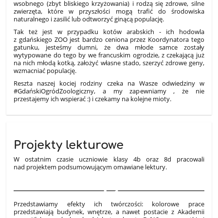
wsobnego (zbyt bliskiego krzyżowania) i rodzą się zdrowe, silne
zwierzęta, które w przyszłości mogą trafić do środowiska
naturalnego i zasilić lub odtworzyć ginącą populację.
Tak też jest w przypadku kotów arabskich - ich hodowla
z gdańskiego ZOO jest bardzo ceniona przez Koordynatora tego
gatunku, jesteśmy dumni, że dwa młode samce zostały
wytypowane do tego by we francuskim ogrodzie, z czekającą już
na nich młodą kotką, założyć własne stado, szerzyć zdrowe geny,
wzmacniać populację.
Reszta naszej kociej rodziny czeka na Wasze odwiedziny w
#GdańskiOgródZoologiczny, a my zapewniamy , że nie
przestajemy ich wspierać :) i czekamy na kolejne mioty.
Projekty lekturowe
W ostatnim czasie uczniowie klasy 4b oraz 8d pracowali
nad projektem podsumowującym omawiane lektury.
1
Przedstawiamy efekty ich twórczości: kolorowe prace
przedstawiają budynek, wnętrze, a nawet postacie z Akademii