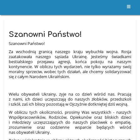
Archiwalne
Szanowni Państwo!
wpisy
Szanowni Państwo!
Za wschodnią granicą naszego kraju wybuchła wojna. Rosja
zaatakowała naszego sąsiada Ukrainę. Jesteśmy świadkami
bestialskiego przejawu agresji, końca pokoju na naszym
kontynencie. W obliczu tych wydarzeń, nie tylko wyrażamy swój
moralny sprzeciw, wobec tych działań, ale chcemy solidaryzować
się z całym Narodem Ukraińskim.
Wielu obywateli Ukrainy, żyje na co dzień wśród nas. Pracują
z nami, ich dzieci uczęszczają do naszych żłobków, przedszkoli
i szkół, zaś ich bliscy pozostają w Ojczyźnie dotkniętej dziś wojną.
W obliczu tych okoliczności, prosimy Was wszystkich - naszych
Współpracowników, Rodziców, Opiekunów oraz bliskich dzieci
i młodzieży uczęszczających do naszych placówek o empatię,
zrozumienie oraz codzienne wsparcie będących wśród
nas obywateli Ukrainy.