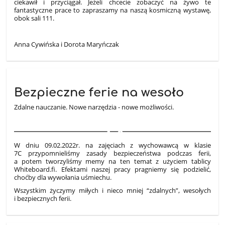
ciekawił i przyciągał. Jeżeli chcecie zobaczyć na żywo te
fantastyczne prace to zapraszamy na naszą kosmiczną wystawę,
obok sali 111.
Anna Cywińska i Dorota Maryńczak
Bezpieczne ferie na wesoło
Zdalne nauczanie. Nowe narzędzia - nowe możliwości.
2
W dniu 09.02.2022r. na zajęciach z wychowawcą w klasie
7C przypomnieliśmy zasady bezpieczeństwa podczas ferii,
a potem tworzyliśmy memy na ten temat z użyciem tablicy
Whiteboard.fi. Efektami naszej pracy pragniemy się podzielić,
choćby dla wywołania uśmiechu.
Wszystkim życzymy miłych i nieco mniej “zdalnych”, wesołych
i bezpiecznych ferii.