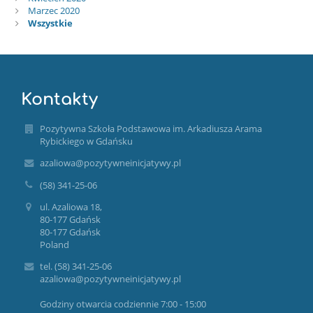
Marzec 2020
Wszystkie
Kontakty
Pozytywna Szkoła Podstawowa im. Arkadiusza Arama
Rybickiego w Gdańsku
azaliowa@pozytywneinicjatywy.pl
(58) 341-25-06
ul. Azaliowa 18,
80-177 Gdańsk
80-177 Gdańsk
Poland
tel. (58) 341-25-06
azaliowa@pozytywneinicjatywy.pl
Godziny otwarcia codziennie 7:00 - 15:00