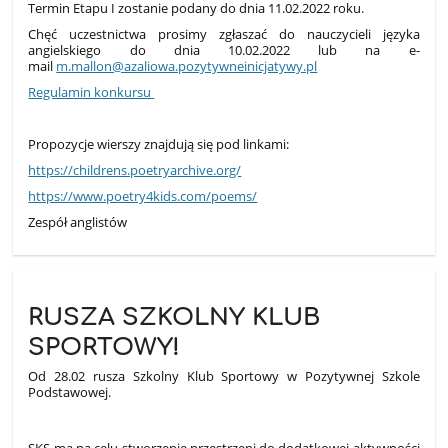
Termin Etapu I zostanie podany do dnia 11.02.2022 roku.
Chęć uczestnictwa prosimy zgłaszać do nauczycieli języka
angielskiego do dnia 10.02.2022 lub na e-
mail
m.mallon@azaliowa.pozytywneinicjatywy.pl
Regulamin konkursu
Propozycje wierszy znajdują się pod linkami:
https://childrens.poetryarchive.org/
https://www.poetry4kids.com/poems/
Zespół anglistów
RUSZA SZKOLNY KLUB
SPORTOWY!
Od 28.02 rusza Szkolny Klub Sportowy w Pozytywnej Szkole
Podstawowej.
SKS ma na celu stworzenie przestrzeni do dodatkowej aktywności