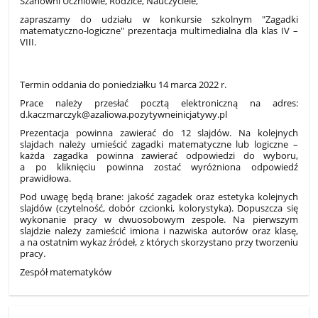
Szanowni Uczniowie, Rodzice, Nauczyciele,
zapraszamy do udziału w konkursie szkolnym "Zagadki
matematyczno-logiczne" prezentacja multimedialna dla klas IV –
VIII.
Termin oddania do poniedziałku 14 marca 2022 r.
Prace należy przesłać pocztą elektroniczną na adres:
d.kaczmarczyk@azaliowa.pozytywneinicjatywy.pl
Prezentacja powinna zawierać do 12 slajdów. Na kolejnych
slajdach należy umieścić zagadki matematyczne lub logiczne –
każda zagadka powinna zawierać odpowiedzi do wyboru,
a po kliknięciu powinna zostać wyróżniona odpowiedź
prawidłowa.
Pod uwagę będą brane: jakość zagadek oraz estetyka kolejnych
slajdów (czytelność, dobór czcionki, kolorystyka). Dopuszcza się
wykonanie pracy w dwuosobowym zespole. Na pierwszym
slajdzie należy zamieścić imiona i nazwiska autorów oraz klasę,
a na ostatnim wykaz źródeł, z których skorzystano przy tworzeniu
pracy.
Zespół matematyków