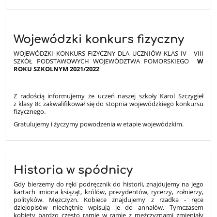
Wojewódzki konkurs fizyczny
WOJEWÓDZKI KONKURS FIZYCZNY DLA UCZNIÓW KLAS IV - VIII
SZKÓŁ PODSTAWOWYCH WOJEWÓDZTWA POMORSKIEGO
W
ROKU SZKOLNYM 2021/2022
Z radością informujemy że uczeń naszej szkoły Karol Szczygieł
z klasy 8c zakwalifikował się do stopnia wojewódzkiego konkursu
fizycznego.
Gratulujemy i życzymy powodzenia w etapie wojewódzkim.
Historia w spódnicy
Gdy bierzemy do ręki podręcznik do historii, znajdujemy na jego
kartach imiona książąt, królów, prezydentów, rycerzy, żołnierzy,
polityków. Mężczyzn. Kobiece znajdujemy z rzadka - ręce
dziejopisów niechętnie wpisują je do annałów. Tymczasem
kobiety bardzo często ramię w ramię z mężczyznami zmieniały