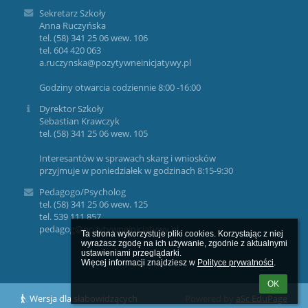
Sekretarz Szkoły
Anna Ruczyńska
tel. (58) 341 25 06 wew. 106
tel. 604 420 063
a.ruczynska@pozytywneinicjatywy.pl
Godziny otwarcia codziennie 8:00 -16:00
Dyrektor Szkoły
Sebastian Krawczyk
tel. (58) 341 25 06 wew. 105
Interesantów w sprawach skarg i wniosków
przyjmuje w poniedziałek w godzinach 8:15-9:30
Pedagogo/Psycholog
tel. (58) 341 25 06 wew. 125
tel. 539 111 857
pedagog@pozytywneinicjatywy.pl
Ta strona wykorzystuje pliki cookies. Korzystając z niej 
wyrażasz zgodę na ich używanie, zgodnie z aktualnymi 
ustawieniami przeglądarki.

Więcej informacji znajdziesz w 
Polityce prywatności
.
OK
Wersja dla słabowidzących
Powered by
aSc EduPage