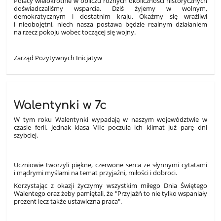
Polacy wielokrotnie w obliczu różnych okoliczności historycznych
doświadczaliśmy wsparcia. Dziś żyjemy w wolnym,
demokratycznym i dostatnim kraju. Okażmy się wrażliwi
i nieobojętni, niech nasza postawa będzie realnym działaniem
na rzecz pokoju wobec toczącej się wojny.
Zarząd Pozytywnych Inicjatyw
Walentynki w 7c
W tym roku Walentynki wypadają w naszym województwie w
czasie ferii. Jednak klasa VIIc poczuła ich klimat już parę dni
szybciej.
Uczniowie tworzyli piękne, czerwone serca ze słynnymi cytatami
i mądrymi myślami na temat przyjaźni, miłości i dobroci.
Korzystając z okazji życzymy wszystkim miłego Dnia Świętego
Walentego oraz żeby pamiętali, że "Przyjaźń to nie tylko wspaniały
prezent lecz także ustawiczna praca".