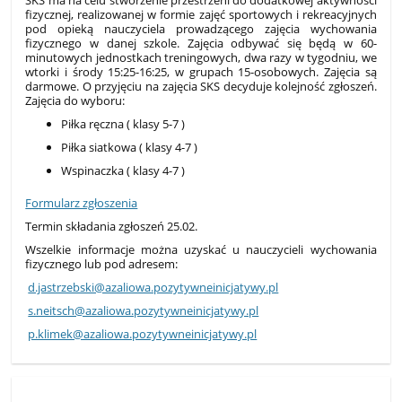
fizycznej, realizowanej w formie zajęć sportowych i rekreacyjnych
pod opieką nauczyciela prowadzącego zajęcia wychowania
fizycznego w danej szkole. Zajęcia odbywać się będą w 60-
minutowych jednostkach treningowych, dwa razy w tygodniu, we
wtorki i środy 15:25-16:25, w grupach 15-osobowych. Zajęcia są
darmowe. O przyjęciu na zajęcia SKS decyduje kolejność zgłoszeń.
Zajęcia do wyboru:
Piłka ręczna ( klasy 5-7 )
Piłka siatkowa ( klasy 4-7 )
Wspinaczka ( klasy 4-7 )
Formularz zgłoszenia
Termin składania zgłoszeń 25.02.
Wszelkie informacje można uzyskać u nauczycieli wychowania
fizycznego lub pod adresem:
d.jastrzebski@azaliowa.pozytywneinicjatywy.pl
s.neitsch@azaliowa.pozytywneinicjatywy.pl
p.klimek@azaliowa.pozytywneinicjatywy.pl