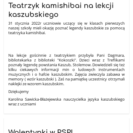
Teatrzyk kamishibai na lekcji
kaszubskiego
31 stycznia 2022r uczniowie uczący się w klasach pierwszych
naszej szkoły mieli okazję poznać legendy kaszubskie za pomocą
teatrzyka kamishibai.
Na lekcje gościnnie z teatrzykiem przybyła Pani Dagmara,
bibliotekarka z biblioteki "Kokoszki". Dzieci wraz z Treflikami
poznały legendę powstania Kaszub, Stolemow. Dowiedzieli się też
kilku ciekawych informacji min o ludowych instrumentach
muzycznych i o hafcie kaszubskim. Zajęcia zwieczyla zabawa w
memory ( wzór kaszubski ). Zaś na pamiątkę uczestnicy otrzymali
naklejki ze wzorem kaszubskim.
Dziękujemy
Karolina Sawicka-Błażejewska nauczycielka języka kaszubskiego
wraz z uczniami
Walentynki w PSP!