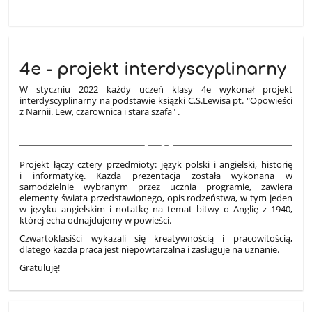
4e - projekt interdyscyplinarny
W styczniu 2022 każdy uczeń klasy 4e wykonał projekt
interdyscyplinarny na podstawie książki C.S.Lewisa pt. "Opowieści
z Narnii. Lew, czarownica i stara szafa" .
16
Projekt łączy cztery przedmioty: język polski i angielski, historię
i informatykę. Każda prezentacja została wykonana w
samodzielnie wybranym przez ucznia programie, zawiera
elementy świata przedstawionego, opis rodzeństwa, w tym jeden
w języku angielskim i notatkę na temat bitwy o Anglię z 1940,
której echa odnajdujemy w powieści.
Czwartoklasiści wykazali się kreatywnością i pracowitością,
dlatego każda praca jest niepowtarzalna i zasługuje na uznanie.
Gratuluję!