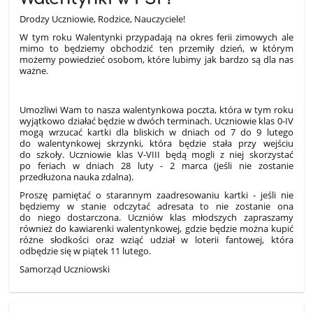
Drodzy Uczniowie, Rodzice, Nauczyciele!
W tym roku Walentynki przypadają na okres ferii zimowych ale
mimo to będziemy obchodzić ten przemiły dzień, w którym
możemy powiedzieć osobom, które lubimy jak bardzo są dla nas
ważne.
Umożliwi Wam to nasza walentynkowa poczta, która w tym roku
wyjątkowo działać będzie w dwóch terminach. Uczniowie klas 0-IV
mogą wrzucać kartki dla bliskich w dniach od 7 do 9 lutego
do walentynkowej skrzynki, która będzie stała przy wejściu
do szkoły. Uczniowie klas V-VIII będą mogli z niej skorzystać
po feriach w dniach 28 luty - 2 marca (jeśli nie zostanie
przedłużona nauka zdalna).
Proszę pamiętać o starannym zaadresowaniu kartki - jeśli nie
będziemy w stanie odczytać adresata to nie zostanie ona
do niego dostarczona. Uczniów klas młodszych zapraszamy
również do kawiarenki walentynkowej, gdzie będzie można kupić
różne słodkości oraz wziąć udział w loterii fantowej, która
odbędzie się w piątek 11 lutego.
Samorząd Uczniowski