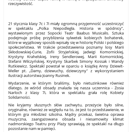
rzeczywistość.
21 stycznia klasy 7c i 7i miały ogromną przyjemność uczestniczyć
w spektaklu „Polka Niepodległa. Historia w spódnicy”,
wystawionym przez Sopocki Teatr Baabus Musicalis. Sztuka
podejmuje próbę przybliżenia sylwetek kobiecych bohaterek,
które w wyjątkowy sposób wpisały się w historię Polski i polskiego
społeczeństwa. W trakcie przedstawienia poznamy losy Marii
Skłodowskiej-Curie, Zofii Stryjeńskiej, Jadwigi Komornickiej,
Krystyny Krahelskiej, Ireny Sendlerowej, Marii Komornickiej,
Stefanii Wilczyńskiej, Krystyny Skarbek Simony Kossak i Wandy
Rutkiewicz. Spektakl powstał w oparciu o książkę Anny Dziewit-
Meller pt. „Damy, dziewuchy, dziewczyny" z wykorzystaniem
ilustracji autorstwa Joanny Rusinek.
Wydarzenie, w którym braliśmy, było nietuzinkowe również
dlatego, że wśród obsady znalazła się nasza uczennica - Zosia
Narloch z klasy 7i, która w spektaklu grała rolę Kobiety
Solidarności.
Nie kryjemy słusznych słów zachwytu, przeżycie było silne,
oryginalne, również ze względu na to, że jest to przedstawienie, w
którym gra młodzież szkolna. Mądry przekaz, świetna oprawa
muzyczna, zaangażowana obsada i niesamowity klimat
nadmorskiego Teatru przy Plaży sprawiają, że spektakl na długo
pozostanie nam w pamięci.