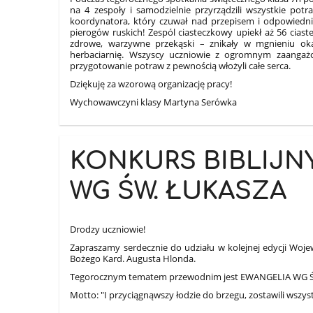
na 4 zespoły i samodzielnie przyrządzili wszystkie pot
koordynatora, który czuwał nad przepisem i odpowiedni
pierogów ruskich! Zespól ciasteczkowy upiekł aż 56 cias
zdrowe, warzywne przekąski – znikały w mgnieniu ok
herbaciarnię. Wszyscy uczniowie z ogromnym zaangaż
przygotowanie potraw z pewnością włożyli całe serca.
Dziękuję za wzorową organizację pracy!
Wychowawczyni klasy Martyna Serówka
KONKURS BIBLIJNY
WG ŚW. ŁUKASZA
Drodzy uczniowie!
Zapraszamy serdecznie do udziału w kolejnej edycji Woje
Bożego Kard. Augusta Hlonda.
Tegorocznym tematem przewodnim jest EWANGELIA WG 
Motto: "I przyciągnąwszy łodzie do brzegu, zostawili wszyst