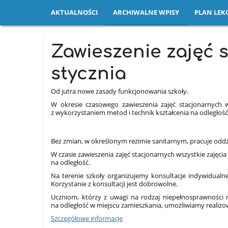
AKTUALNOŚCI
ARCHIWALNE WPISY
PLAN LEKC
Archiwalne
Zawieszenie zajęć 
wpisy
stycznia
Od jutra nowe zasady funkcjonowania szkoły.
W okresie czasowego zawieszenia zajęć stacjonarnych
z wykorzystaniem metod i technik kształcenia na odległoś
Bez zmian, w określonym reżimie sanitarnym, pracuje oddzi
W czasie zawieszenia zajęć stacjonarnych wszystkie zajęc
na odległość.
Na terenie szkoły organizujemy konsultacje indywidual
Korzystanie z konsultacji jest dobrowolne.
Uczniom, którzy z uwagi na rodzaj niepełnosprawności 
na odległość w miejscu zamieszkania, umożliwiamy realizow
Szczegółowe informacje