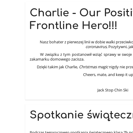
Charlie - Our Posi
Frontline Hero!!!
Nasz bohater z pierwszej linii w dobie walki przeciwk
coronavirus
, Pozytywni, ja
W związku z tym postanowił wziąć sprawy w swoje ręce
zakamarku domowego zacisza.
Dzięki takim jak Charlie,
Christmas magic
nigdy nie prz
Cheers, mate, and keep it up
Jack Stop Chin Ski
Spotkanie świąteczn
Podczas tegorocznego spotkania świątecznego klasa 7h poc