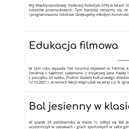
Wg Międzynarodowej Federacji Robotyki (IFR) w latach 20
robotów przemysłowych. Tym bardziej cieszymy się, że 
i programowania robotów. Dziękujemy młodym Konstruktoro
Edukacja filmowa
W tym roku wypada 104 rocznica objawień w Fatimie, któr
Ostatnią z tajemnic ujawniono z inicjatywy Jana Pawła
z początku XX wieku. Podróż śladem kulturowego dziedzictw
12.10.2021 r. w ramach lekcji religii udali się wraz z p. B. I
Bal jesienny w klasi
W piątek 29 października w klasie 1c odbył się Bal Je
uczestniczyli w zabawach i grach sportowych w salce gi