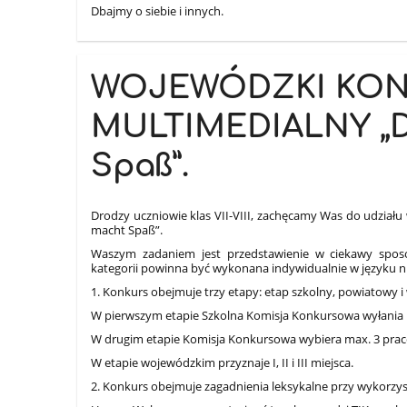
Dbajmy o siebie i innych.
WOJEWÓDZKI KON
MULTIMEDIALNY „D
Spaß”.
Drodzy uczniowie klas VII-VIII,
zachęcamy Was do udzia
macht Spaß”.
Waszym zadaniem jest przedstawienie w ciekawy sposó
kategorii powinna być wykonana indywidualnie w języku n
1. Konkurs obejmuje trzy etapy: etap szkolny, powiatowy i
W pierwszym etapie Szkolna Komisja Konkursowa wyłania ma
W drugim etapie Komisja Konkursowa wybiera max. 3 prace 
W etapie wojewódzkim przyznaje I, II i III miejsca.
2. Konkurs obejmuje zagadnienia leksykalne przy wykorzys