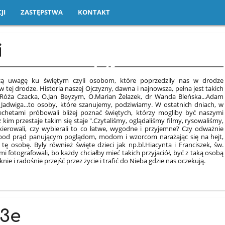
JI
ZASTĘPSTWA
KONTAKT
i
15
szą uwagę ku świętym czyli osobom, które poprzedziły nas w drodze
tej drodze. Historia naszej Ojczyzny, dawna i najnowsza, pełna jest takich
a Róża Czacka, O.Jan Beyzym, O.Marian Żelazek, dr Wanda Bleńska...Adam
a Jadwiga...to osoby, które szanujemy, podziwiamy. W ostatnich dniach, w
chetami próbowali bliżej poznać świętych, którzy mogliby być naszymi
 kim przestaje takim się staje ".Czytaliśmy, oglądaliśmy filmy, rysowaliśmy,
kierowali, czy wybierali to co łatwe, wygodne i przyjemne? Czy odważnie
zli pod prąd panującym poglądom, modom i wzorcom narażając się na hejt,
ę osobę. Były również święte dzieci jak np.bl.Hiacynta i Franciszek, św.
mi fotografowali, bo każdy chciałby mieć takich przyjaciół, być z taką osobą
e i radośnie przejść przez życie i trafić do Nieba gdzie nas oczekują.
 3e