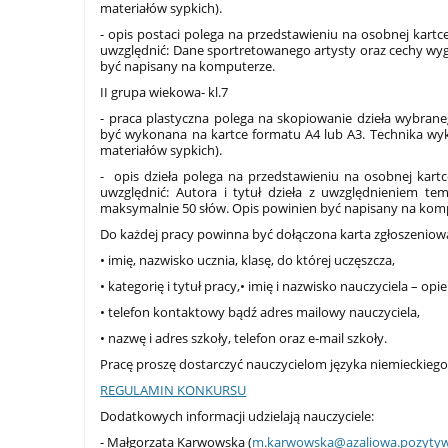
materiałów sypkich).
- opis postaci polega na przedstawieniu na osobnej kartc
uwzględnić: Dane sportretowanego artysty oraz cechy wy
być napisany na komputerze.
II grupa wiekowa- kl.7
- praca plastyczna polega na skopiowanie dzieła wybrane
być wykonana na kartce formatu A4 lub A3. Technika wyk
materiałów sypkich).
- opis dzieła polega na przedstawieniu na osobnej kart
uwzględnić: Autora i tytuł dzieła z uwzględnieniem te
maksymalnie 50 słów. Opis powinien być napisany na kom
Do każdej pracy powinna być dołączona karta zgłoszeniowa
• imię, nazwisko ucznia, klasę, do której uczęszcza,
• kategorię i tytuł pracy,• imię i nazwisko nauczyciela – opi
• telefon kontaktowy bądź adres mailowy nauczyciela,
• nazwę i adres szkoły, telefon oraz e-mail szkoły.
Pracę proszę dostarczyć nauczycielom języka niemieckiego
REGULAMIN KONKURSU
Dodatkowych informacji udzielają nauczyciele:
- Małgorzata Karwowska (
m.karwowska@azaliowa.pozytywn