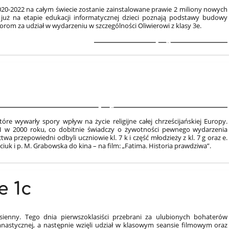
20-2022 na całym świecie zostanie zainstalowane prawie 2 miliony nowych
już na etapie edukacji informatycznej dzieci poznają podstawy budowy
m za udział w wydarzeniu w szczególności Oliwierowi z klasy 3e.
3
5
e wywarły spory wpływ na życie religijne całej chrześcijańskiej Europy.
 II w 2000 roku, co dobitnie świadczy o żywotności pewnego wydarzenia
a przepowiedni odbyli uczniowie kl. 7 k i część młodzieży z kl. 7 g oraz e.
gnaciuk i p. M. Grabowska do kina – na film: „Fatima. Historia prawdziwa”.
e 1c
sienny. Tego dnia pierwszoklasiści przebrani za ulubionych bohaterów
mnastycznej, a następnie wzięli udział w klasowym seansie filmowym oraz