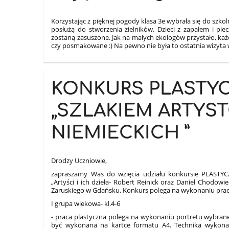
Korzystając z pięknej pogody klasa 3e wybrała się do szk
posłużą do stworzenia zielników. Dzieci z zapałem i pie
zostaną zasuszone. Jak na małych ekologów przystało, każ
czy posmakowane :) Na pewno nie była to ostatnia wizyta 
KONKURS PLASTY
„SZLAKIEM ARTYS
NIEMIECKICH ”
Drodzy Uczniowie,
zapraszamy Was do wzięcia udziału konkursie PLAS
„Artyści i ich dzieła- Robert Reinick oraz Daniel Chodow
Zaruskiego w Gdańsku. Konkurs polega na wykonaniu pracy 
I grupa wiekowa- kl.4-6
- praca plastyczna polega na wykonaniu portretu wybrane
być wykonana na kartce formatu A4. Technika wykonan