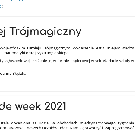
pl
)
ej Trójmagiczny
I Wojewódzkim Turnieju Trójmagicznym. Wydarzenie jest turniejem wiedzy
mu, matematyki oraz języka angielskiego.
y zgłoszeniowej i złożenie jej w formie papierowej w sekretariacie szkoły w
Joanna Błędzka.
de week 2021
stała doceniona za udział w obchodach międzynarodowego tygodnia
informatycznych naszych Uczniów udało Nam się stworzyć i zaprogramować