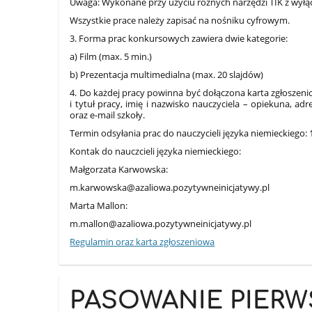
Uwaga: Wykonane przy użyciu różnych narzędzi TIK z wyłąc
Wszystkie prace należy zapisać na nośniku cyfrowym.
3. Forma prac konkursowych zawiera dwie kategorie:
a) Film (max. 5 min.)
b) Prezentacja multimedialna (max. 20 slajdów)
4. Do każdej pracy powinna być dołączona karta zgłoszeniow
i tytuł pracy, imię i nazwisko nauczyciela – opiekuna, ad
oraz e-mail szkoły.
Termin odsyłania prac do nauczycieli języka niemieckiego: 
Kontak do nauczcieli języka niemieckiego:
Małgorzata Karwowska:
m.karwowska@azaliowa.pozytywneinicjatywy.pl
Marta Mallon:
m.mallon@azaliowa.pozytywneinicjatywy.pl
Regulamin oraz karta zgłoszeniowa
PASOWANIE PIER